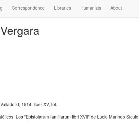
og
Correspondence
Libraries
Humanists
About
 Vergara
lladolid, 1514, liber XV, fol.
licos. Los "Epistolarum familiarum libri XVII" de Lucio Marineo Sículo