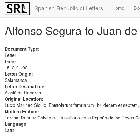
Skip
Spanish Republic of Letters
Home
Bl
to
main
content
Alfonso Segura to Juan de
Document Type:
Letter
Date:
1512-01/02
Letter Origin:
Salamanca
Letter Destination:
Alcalá de Henares
Original Location:
Lucio Marineo Sículo, Epistolarum familiarum libri decem et septem, Va
Modern Edition:
Teresa Jiménez Calvente, Un siciliano en la España de los Reyes Cató
Language:
Latin