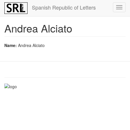
Skip
Spanish Republic of Letters
Toggl
to
navig
main
content
Andrea Alciato
Name:
Andrea Alciato